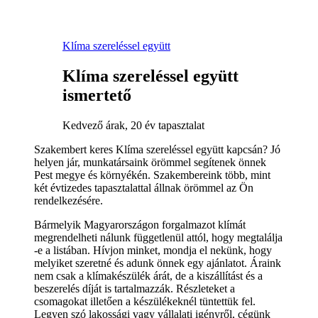
Klíma szereléssel együtt
Klíma szereléssel együtt
ismertető
Kedvező árak, 20 év tapasztalat
Szakembert keres Klíma szereléssel együtt kapcsán? Jó
helyen jár, munkatársaink örömmel segítenek önnek
Pest megye és környékén. Szakembereink több, mint
két évtizedes tapasztalattal állnak örömmel az Ön
rendelkezésére.
Bármelyik Magyarországon forgalmazot klímát
megrendelheti nálunk függetlenül attól, hogy megtalálja
-e a listában. Hívjon minket, mondja el nekünk, hogy
melyiket szeretné és adunk önnek egy ajánlatot. Áraink
nem csak a klímakészülék árát, de a kiszállítást és a
beszerelés díját is tartalmazzák. Részleteket a
csomagokat illetően a készülékeknél tüntettük fel.
Legyen szó lakossági vagy vállalati igényről, cégünk