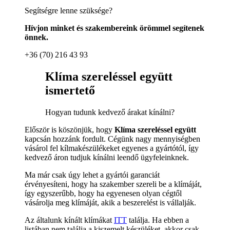
Segítségre lenne szüksége?
Hívjon minket és szakembereink örömmel segítenek
önnek.
+36 (70) 216 43 93
Klíma szereléssel együtt
ismertető
Hogyan tudunk kedvező árakat kínálni?
Először is köszönjük, hogy
Klíma szereléssel együtt
kapcsán hozzánk fordult. Cégünk nagy mennyiségben
vásárol fel kílmakészülékeket egyenes a gyártótól, így
kedvező áron tudjuk kínálni leendő ügyfeleinknek.
Ma már csak úgy lehet a gyártói garanciát
érvényesíteni, hogy ha szakember szereli be a klímáját,
így egyszerűbb, hogy ha egyenesen olyan cégtől
vásárolja meg klímáját, akik a beszerelést is vállalják.
Az általunk kínált klímákat
ITT
találja. Ha ebben a
listában nem találja a kiszemelt készüléket, akkor csak