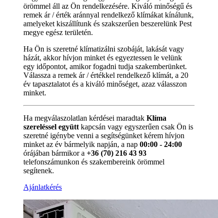
örömmel áll az Ön rendelkezésére. Kiváló minőségű és
remek ár / érték aránnyal rendelkező klímákat kínálunk,
amelyeket kiszállítunk és szakszerűen beszerelünk Pest
megye egész területén.
Ha Ön is szeretné klímatizálni szobáját, lakását vagy
házát, akkor hívjon minket és egyeztessen le velünk
egy időpontot, amikor fogadni tudja szakemberünket.
Válassza a remek ár / értékkel rendelkező klímát, a 20
év tapasztalatot és a kiváló minőséget, azaz válasszon
minket.
Ha megválaszolatlan kérdései maradtak
Klíma
szereléssel együtt
kapcsán vagy egyszerűen csak Ön is
szeretné igénybe venni a segítségünket kérem hívjon
minket az év bármelyik napján, a nap
00:00 - 24:00
órájában bármikor a
+36 (70) 216 43 93
telefonszámunkon és szakembereink örömmel
segítenek.
Ajánlatkérés