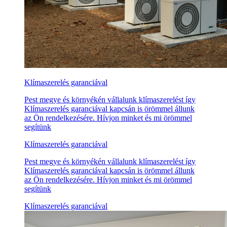
Klímaszerelés garanciával
Pest megye és környékén vállalunk klímaszerelést így
Klímaszerelés garanciával kapcsán is örömmel állunk
az Ön rendelkezésére. Hívjon minket és mi örömmel
segítünk
Klímaszerelés garanciával
Pest megye és környékén vállalunk klímaszerelést így
Klímaszerelés garanciával kapcsán is örömmel állunk
az Ön rendelkezésére. Hívjon minket és mi örömmel
segítünk
Klímaszerelés garanciával