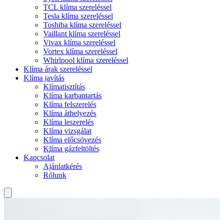
TCL klíma szereléssel
Tesla klíma szereléssel
Toshiba klíma szereléssel
Vaillant klíma szereléssel
Vivax klíma szereléssel
Vortex klíma szereléssel
Whirlpool klíma szereléssel
Klíma árak szereléssel
Klíma javítás
Klímatisztítás
Klíma karbantartás
Klíma felszerelés
Klíma áthelyezés
Klíma leszerelés
Klíma vizsgálat
Klíma előcsövezés
Klíma gázfeltöltés
Kapcsolat
Ajánlatkérés
Rólunk