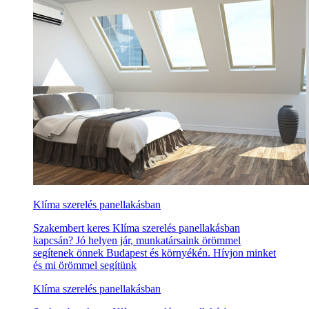
Klíma szerelés panellakásban
Szakembert keres Klíma szerelés panellakásban
kapcsán? Jó helyen jár, munkatársaink örömmel
segítenek önnek Budapest és környékén. Hívjon minket
és mi örömmel segítünk
Klíma szerelés panellakásban