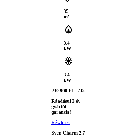
35
m²
3.4
kW
3.4
kW
239 990 Ft + áfa
Ráadásul 3 év
gyártói
garancia!
Részletek
Syen Charm 2.7