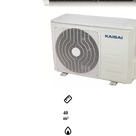
40
m²