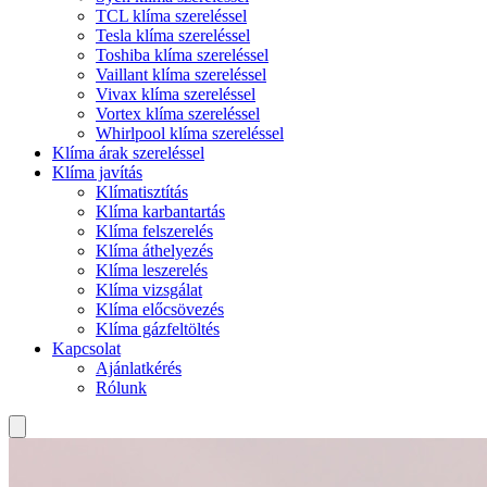
TCL klíma szereléssel
Tesla klíma szereléssel
Toshiba klíma szereléssel
Vaillant klíma szereléssel
Vivax klíma szereléssel
Vortex klíma szereléssel
Whirlpool klíma szereléssel
Klíma árak szereléssel
Klíma javítás
Klímatisztítás
Klíma karbantartás
Klíma felszerelés
Klíma áthelyezés
Klíma leszerelés
Klíma vizsgálat
Klíma előcsövezés
Klíma gázfeltöltés
Kapcsolat
Ajánlatkérés
Rólunk