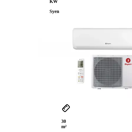
KW
Syen
30
m²