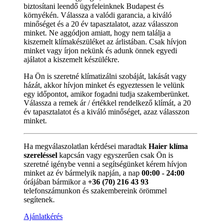
biztosítani leendő ügyfeleinknek Budapest és
környékén. Válassza a valódi garancia, a kiváló
minőséget és a 20 év tapasztalatot, azaz válasszon
minket. Ne aggódjon amiatt, hogy nem találja a
kiszemelt klímakészüléket az árlistában. Csak hívjon
minket vagy írjon nekünk és adunk önnek egyedi
ajálatot a kiszemelt készülékre.
Ha Ön is szeretné klímatizálni szobáját, lakását vagy
házát, akkor hívjon minket és egyeztessen le velünk
egy időpontot, amikor fogadni tudja szakemberünket.
Válassza a remek ár / értékkel rendelkező klímát, a 20
év tapasztalatot és a kiváló minőséget, azaz válasszon
minket.
Ha megválaszolatlan kérdései maradtak
Haier klíma
szereléssel
kapcsán vagy egyszerűen csak Ön is
szeretné igénybe venni a segítségünket kérem hívjon
minket az év bármelyik napján, a nap
00:00 - 24:00
órájában bármikor a
+36 (70) 216 43 93
telefonszámunkon és szakembereink örömmel
segítenek.
Ajánlatkérés