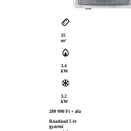
35
m²
3.4
kW
3.2
kW
289 990 Ft + áfa
Ráadásul 5 év
gyártói