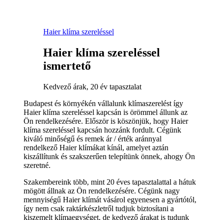
Haier klíma szereléssel
Haier klíma szereléssel
ismertető
Kedvező árak, 20 év tapasztalat
Budapest és környékén vállalunk klímaszerelést így
Haier klíma szereléssel kapcsán is örömmel állunk az
Ön rendelkezésére. Először is köszönjük, hogy Haier
klíma szereléssel kapcsán hozzánk fordult. Cégünk
kiváló minőségű és remek ár / érték aránnyal
rendelkező Haier klímákat kínál, amelyet aztán
kiszállítunk és szakszerűen telepítünk önnek, ahogy Ön
szeretné.
Szakembereink több, mint 20 éves tapasztalattal a hátuk
mögött állnak az Ön rendelkezésére. Cégünk nagy
mennyiségű Haier klímát vásárol egyenesen a gyártótól,
így nem csak raktárkészletről tudjuk biztosítani a
kiszemelt klímaegységet, de kedvező árakat is tudunk