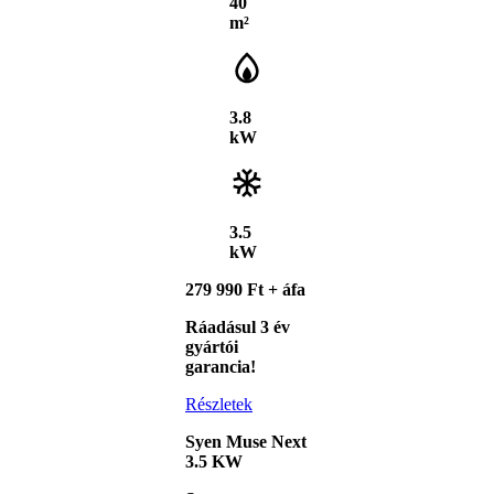
40
m²
3.8
kW
3.5
kW
279 990 Ft + áfa
Ráadásul 3 év
gyártói
garancia!
Részletek
Syen Muse Next
3.5 KW