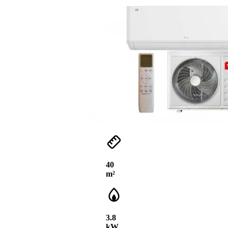
40
m²
3.8
kW