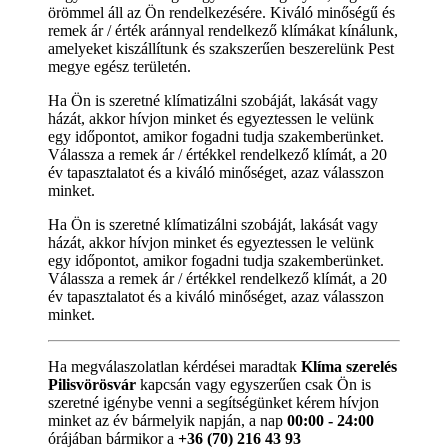
örömmel áll az Ön rendelkezésére. Kiváló minőségű és
remek ár / érték aránnyal rendelkező klímákat kínálunk,
amelyeket kiszállítunk és szakszerűen beszerelünk Pest
megye egész területén.
Ha Ön is szeretné klímatizálni szobáját, lakását vagy
házát, akkor hívjon minket és egyeztessen le velünk
egy időpontot, amikor fogadni tudja szakemberünket.
Válassza a remek ár / értékkel rendelkező klímát, a 20
év tapasztalatot és a kiváló minőséget, azaz válasszon
minket.
Ha Ön is szeretné klímatizálni szobáját, lakását vagy
házát, akkor hívjon minket és egyeztessen le velünk
egy időpontot, amikor fogadni tudja szakemberünket.
Válassza a remek ár / értékkel rendelkező klímát, a 20
év tapasztalatot és a kiváló minőséget, azaz válasszon
minket.
Ha megválaszolatlan kérdései maradtak
Klíma szerelés
Pilisvörösvár
kapcsán vagy egyszerűen csak Ön is
szeretné igénybe venni a segítségünket kérem hívjon
minket az év bármelyik napján, a nap
00:00 - 24:00
órájában bármikor a
+36 (70) 216 43 93