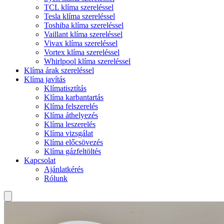
TCL klíma szereléssel
Tesla klíma szereléssel
Toshiba klíma szereléssel
Vaillant klíma szereléssel
Vivax klíma szereléssel
Vortex klíma szereléssel
Whirlpool klíma szereléssel
Klíma árak szereléssel
Klíma javítás
Klímatisztítás
Klíma karbantartás
Klíma felszerelés
Klíma áthelyezés
Klíma leszerelés
Klíma vizsgálat
Klíma előcsövezés
Klíma gázfeltöltés
Kapcsolat
Ajánlatkérés
Rólunk