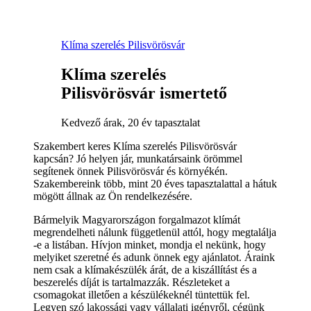
Klíma szerelés Pilisvörösvár
Klíma szerelés
Pilisvörösvár ismertető
Kedvező árak, 20 év tapasztalat
Szakembert keres Klíma szerelés Pilisvörösvár
kapcsán? Jó helyen jár, munkatársaink örömmel
segítenek önnek Pilisvörösvár és környékén.
Szakembereink több, mint 20 éves tapasztalattal a hátuk
mögött állnak az Ön rendelkezésére.
Bármelyik Magyarországon forgalmazot klímát
megrendelheti nálunk függetlenül attól, hogy megtalálja
-e a listában. Hívjon minket, mondja el nekünk, hogy
melyiket szeretné és adunk önnek egy ajánlatot. Áraink
nem csak a klímakészülék árát, de a kiszállítást és a
beszerelés díját is tartalmazzák. Részleteket a
csomagokat illetően a készülékeknél tüntettük fel.
Legyen szó lakossági vagy vállalati igényről, cégünk