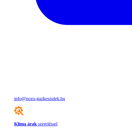
info@nozo-gazkeszulek.hu
Klíma árak
szereléssel