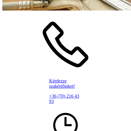
Kérdezze
szakértőinket!
+36 (70) 216 43
93