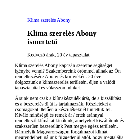
Klíma szerelés Abony
Klíma szerelés Abony
ismertető
Kedvező árak, 20 év tapasztalat
Klíma szerelés Abony kapcsán szeretne segítséget
igénybe venni? Szakembereink örömmel állnak az Ön
rendelkezésére Abony és környékén. 20 éve
dolgozzunk a klímaszerelés területén, éljen a valódi
tapasztalattal és válasszon minket.
Áraink nem csak a klímakészülék árát, de a kiszállítást
és a beszerelés díját is tartalmazzák. Részleteket a
csomagokat illetően a készülékeknél tüntettük fel.
Kiváló minőségű és remek ár / érték aránnyal
rendelkező klímákat kínálunk, amelyeket kiszállítunk és
szakszerűen beszerelünk Pest megye egész területén.
Bármelyik Magyarországon forgalmazot klímát
megrendelheti nálunk függetlenül attól, hogy megtalálja