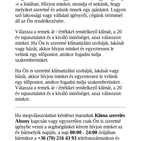
-e a listában. Hívjon minket, mondja el nekünk, hogy
melyiket szeretné és adunk önnek egy ajánlatot. Legyen
szó lakossági vagy vállalati igényről, cégünk örömmel
áll az Ön rendelkezésére.
Válassza a remek ár / értékkel rendelkező klímát, a 20
év tapasztalatot és a kiváló minőséget, azaz válasszon
minket. Ha Ön is szeretné klímatizálni szobáját, lakását
vagy házát, akkor hívjon minket és egyeztessen le
velünk egy időpontot, amikor fogadni tudja
szakemberünket.
Ha Ön is szeretné klímatizálni szobáját, lakását vagy
házát, akkor hívjon minket és egyeztessen le velünk
egy időpontot, amikor fogadni tudja szakemberünket.
Válassza a remek ár / értékkel rendelkező klímát, a 20
év tapasztalatot és a kiváló minőséget, azaz válasszon
minket.
Ha megválaszolatlan kérdései maradtak
Klíma szerelés
Abony
kapcsán vagy egyszerűen csak Ön is szeretné
igénybe venni a segítségünket kérem hívjon minket az
év bármelyik napján, a nap
00:00 - 24:00
órájában
bármikor a
+36 (70) 216 43 93
telefonszámunkon és