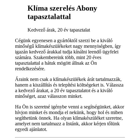
Klíma szerelés Abony
tapasztalattal
Kedvező árak, 20 év tapasztalat
Cégünk egyenesen a gyártóktól szerzi be a kiváló
minőségű klímakészülékeket nagy mennyiségben, így
igazán kedvező árakkal tudja kínálni leendő ügyfelei
számára. Szakembereink több, mint 20 éves
tapasztalattal a hátuk mögött állnak az Ön
rendelkezésére.
Áraink nem csak a klímakészülékek árát tartalmazzák,
hanem a kiszállítás és telepítési költségeket is. Válassza
a kedvező árakat, a 20 év tapasztalatot és a kiváló
minőséget, azaz válasszon minket.
Ha Ön is szeretné igénybe venni a segítségünket, akkor
hívjon minket és mondja el nekünk, hogy hol és miben
segíthetünk önnek. Ha olyan klímakészüléket szeretne,
amelyet nem tartalmazz a listánk, akkor kérjen tőlünk
egyedi ajánlatot.