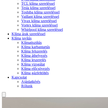
TCL klíma szereléssel
Tesla klíma szereléssel
Toshiba klíma szereléssel
Vaillant klíma szereléssel
Vivax klíma szereléssel
Vortex klíma szereléssel
Whirlpool klíma szereléssel
Klíma árak szereléssel
Klíma javítás
Klímatisztítás
Klíma karbantartás
Klíma felszerelés
Klíma áthelyezés
Klíma leszerelés
Klíma vizsgálat
Klíma előcsövezés
Klíma gázfeltöltés
Kapcsolat
Ajánlatkérés
Rólunk