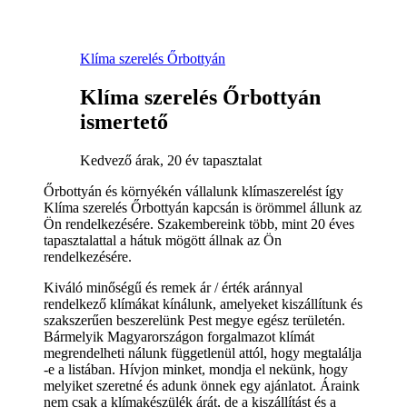
Klíma szerelés Őrbottyán
Klíma szerelés Őrbottyán
ismertető
Kedvező árak, 20 év tapasztalat
Őrbottyán és környékén vállalunk klímaszerelést így
Klíma szerelés Őrbottyán kapcsán is örömmel állunk az
Ön rendelkezésére. Szakembereink több, mint 20 éves
tapasztalattal a hátuk mögött állnak az Ön
rendelkezésére.
Kiváló minőségű és remek ár / érték aránnyal
rendelkező klímákat kínálunk, amelyeket kiszállítunk és
szakszerűen beszerelünk Pest megye egész területén.
Bármelyik Magyarországon forgalmazot klímát
megrendelheti nálunk függetlenül attól, hogy megtalálja
-e a listában. Hívjon minket, mondja el nekünk, hogy
melyiket szeretné és adunk önnek egy ajánlatot. Áraink
nem csak a klímakészülék árát, de a kiszállítást és a