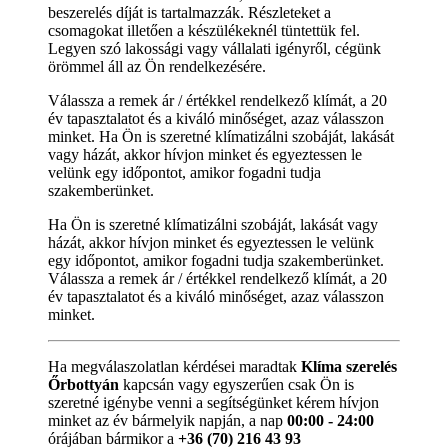
beszerelés díját is tartalmazzák. Részleteket a
csomagokat illetően a készülékeknél tüntettük fel.
Legyen szó lakossági vagy vállalati igényről, cégünk
örömmel áll az Ön rendelkezésére.
Válassza a remek ár / értékkel rendelkező klímát, a 20
év tapasztalatot és a kiváló minőséget, azaz válasszon
minket. Ha Ön is szeretné klímatizálni szobáját, lakását
vagy házát, akkor hívjon minket és egyeztessen le
velünk egy időpontot, amikor fogadni tudja
szakemberünket.
Ha Ön is szeretné klímatizálni szobáját, lakását vagy
házát, akkor hívjon minket és egyeztessen le velünk
egy időpontot, amikor fogadni tudja szakemberünket.
Válassza a remek ár / értékkel rendelkező klímát, a 20
év tapasztalatot és a kiváló minőséget, azaz válasszon
minket.
Ha megválaszolatlan kérdései maradtak
Klíma szerelés
Őrbottyán
kapcsán vagy egyszerűen csak Ön is
szeretné igénybe venni a segítségünket kérem hívjon
minket az év bármelyik napján, a nap
00:00 - 24:00
órájában bármikor a
+36 (70) 216 43 93