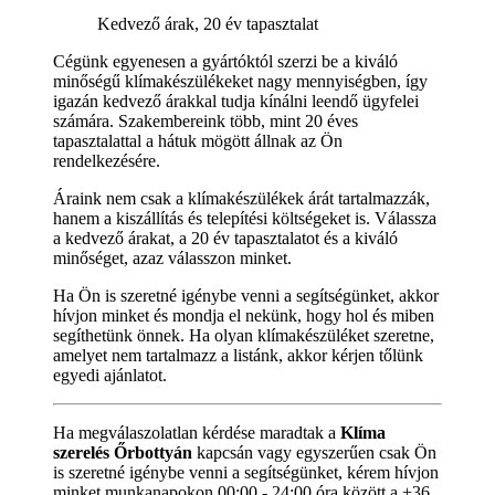
Kedvező árak, 20 év tapasztalat
Cégünk egyenesen a gyártóktól szerzi be a kiváló
minőségű klímakészülékeket nagy mennyiségben, így
igazán kedvező árakkal tudja kínálni leendő ügyfelei
számára. Szakembereink több, mint 20 éves
tapasztalattal a hátuk mögött állnak az Ön
rendelkezésére.
Áraink nem csak a klímakészülékek árát tartalmazzák,
hanem a kiszállítás és telepítési költségeket is. Válassza
a kedvező árakat, a 20 év tapasztalatot és a kiváló
minőséget, azaz válasszon minket.
Ha Ön is szeretné igénybe venni a segítségünket, akkor
hívjon minket és mondja el nekünk, hogy hol és miben
segíthetünk önnek. Ha olyan klímakészüléket szeretne,
amelyet nem tartalmazz a listánk, akkor kérjen tőlünk
egyedi ajánlatot.
Ha megválaszolatlan kérdése maradtak a
Klíma
szerelés Őrbottyán
kapcsán vagy egyszerűen csak Ön
is szeretné igénybe venni a segítségünket, kérem hívjon
minket munkanapokon 00:00 - 24:00 óra között a +36