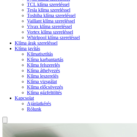
TCL klíma szereléssel
Tesla klíma szereléssel
Toshiba klíma szereléssel
Vaillant klíma szereléssel
Vivax klíma szereléssel
Vortex klíma szereléssel
Whirlpool klíma szereléssel
Klíma árak szereléssel
Klíma javítás
Klímatisztítás
Klíma karbantartás
Klíma felszerelés
Klíma áthelyezés
Klíma leszerelés
Klíma vizsgálat
Klíma előcsövezés
Klíma gázfeltöltés
Kapcsolat
Ajánlatkérés
Rólunk