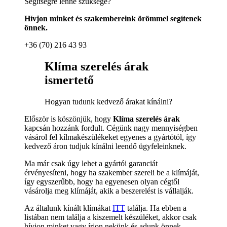
Segítségre lenne szüksége?
Hívjon minket és szakembereink örömmel segítenek
önnek.
+36 (70) 216 43 93
Klíma szerelés árak
ismertető
Hogyan tudunk kedvező árakat kínálni?
Először is köszönjük, hogy
Klíma szerelés árak
kapcsán hozzánk fordult. Cégünk nagy mennyiségben
vásárol fel kílmakészülékeket egyenes a gyártótól, így
kedvező áron tudjuk kínálni leendő ügyfeleinknek.
Ma már csak úgy lehet a gyártói garanciát
érvényesíteni, hogy ha szakember szereli be a klímáját,
így egyszerűbb, hogy ha egyenesen olyan cégtől
vásárolja meg klímáját, akik a beszerelést is vállalják.
Az általunk kínált klímákat
ITT
találja. Ha ebben a
listában nem találja a kiszemelt készüléket, akkor csak
hívjon minket vagy írjon nekünk és adunk önnek