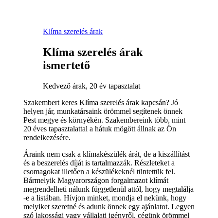
Klíma szerelés árak
Klíma szerelés árak
ismertető
Kedvező árak, 20 év tapasztalat
Szakembert keres Klíma szerelés árak kapcsán? Jó
helyen jár, munkatársaink örömmel segítenek önnek
Pest megye és környékén. Szakembereink több, mint
20 éves tapasztalattal a hátuk mögött állnak az Ön
rendelkezésére.
Áraink nem csak a klímakészülék árát, de a kiszállítást
és a beszerelés díját is tartalmazzák. Részleteket a
csomagokat illetően a készülékeknél tüntettük fel.
Bármelyik Magyarországon forgalmazot klímát
megrendelheti nálunk függetlenül attól, hogy megtalálja
-e a listában. Hívjon minket, mondja el nekünk, hogy
melyiket szeretné és adunk önnek egy ajánlatot. Legyen
szó lakossági vagy vállalati igényről, cégünk örömmel