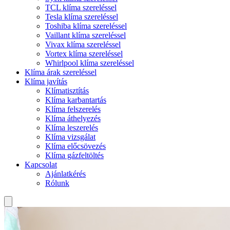
TCL klíma szereléssel
Tesla klíma szereléssel
Toshiba klíma szereléssel
Vaillant klíma szereléssel
Vivax klíma szereléssel
Vortex klíma szereléssel
Whirlpool klíma szereléssel
Klíma árak szereléssel
Klíma javítás
Klímatisztítás
Klíma karbantartás
Klíma felszerelés
Klíma áthelyezés
Klíma leszerelés
Klíma vizsgálat
Klíma előcsövezés
Klíma gázfeltöltés
Kapcsolat
Ajánlatkérés
Rólunk