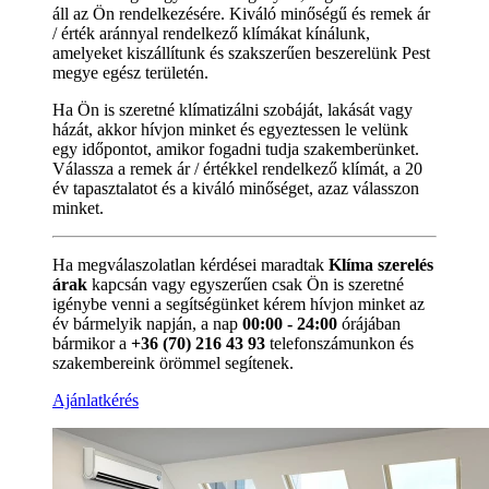
áll az Ön rendelkezésére. Kiváló minőségű és remek ár
/ érték aránnyal rendelkező klímákat kínálunk,
amelyeket kiszállítunk és szakszerűen beszerelünk Pest
megye egész területén.
Ha Ön is szeretné klímatizálni szobáját, lakását vagy
házát, akkor hívjon minket és egyeztessen le velünk
egy időpontot, amikor fogadni tudja szakemberünket.
Válassza a remek ár / értékkel rendelkező klímát, a 20
év tapasztalatot és a kiváló minőséget, azaz válasszon
minket.
Ha megválaszolatlan kérdései maradtak
Klíma szerelés
árak
kapcsán vagy egyszerűen csak Ön is szeretné
igénybe venni a segítségünket kérem hívjon minket az
év bármelyik napján, a nap
00:00 - 24:00
órájában
bármikor a
+36 (70) 216 43 93
telefonszámunkon és
szakembereink örömmel segítenek.
Ajánlatkérés