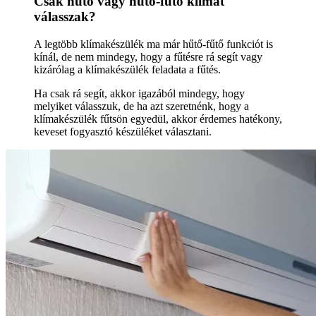
Csak hűtő vagy hűtő-fűtő klímát
válasszak?
A legtöbb klímakészülék ma már hűtő-fűtő funkciót is
kínál, de nem mindegy, hogy a fűtésre rá segít vagy
kizárólag a klímakészülék feladata a fűtés.
Ha csak rá segít, akkor igazából mindegy, hogy
melyiket válasszuk, de ha azt szeretnénk, hogy a
klímakészülék fűtsön egyedül, akkor érdemes hatékony,
keveset fogyasztó készüléket választani.