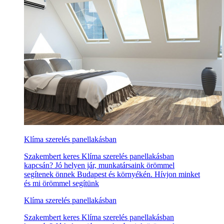
Klíma szerelés panellakásban
Szakembert keres Klíma szerelés panellakásban
kapcsán? Jó helyen jár, munkatársaink örömmel
segítenek önnek Budapest és környékén. Hívjon minket
és mi örömmel segítünk
Klíma szerelés panellakásban
Szakembert keres Klíma szerelés panellakásban