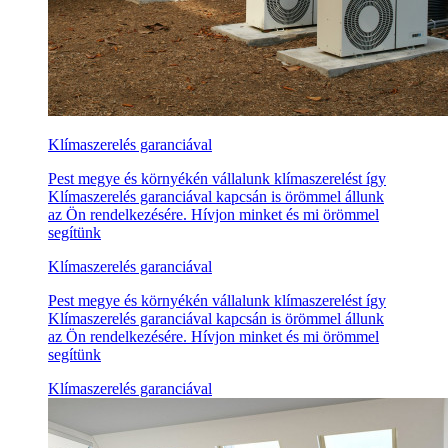
Klímaszerelés garanciával
Pest megye és környékén vállalunk klímaszerelést így
Klímaszerelés garanciával kapcsán is örömmel állunk
az Ön rendelkezésére. Hívjon minket és mi örömmel
segítünk
Klímaszerelés garanciával
Pest megye és környékén vállalunk klímaszerelést így
Klímaszerelés garanciával kapcsán is örömmel állunk
az Ön rendelkezésére. Hívjon minket és mi örömmel
segítünk
Klímaszerelés garanciával